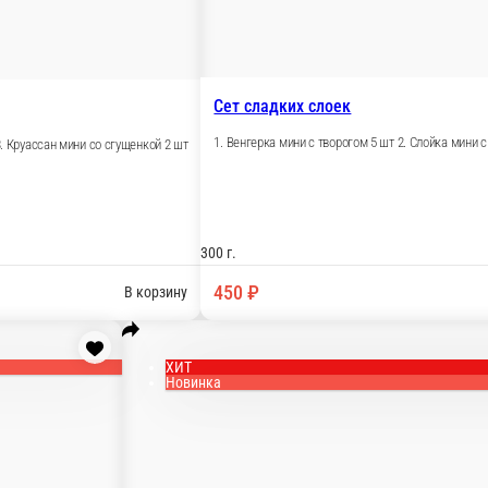
уассан мини с фисташкой 2 шт 3. Круассан мини со 