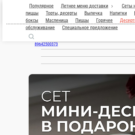
Популярное
Летнее меню доставки
Сеты 
пиццы
Торты, десерты
Выпечка
Напитки
Киров
боксы
Масленица
Пиццы
Горячее
Десер
обслуживание
Специальное предложение
ru
Настройки
89642500373