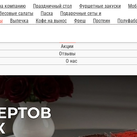
на компанию
Праздничный стол
Фуршетные закуски
Моб
Весовые салаты
Пасха
Подарочные сеты и
ты
Выпечка
Кофе на вынос
Фреш
Протеин
Полуфаб
Главная
Акции
Отзывы
О нас