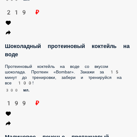
Шоколадный протеиновый коктейль на
воде
Протеиновый коктейль на воде со вкусом шоколада.
Протеин «Bombar». Закажи за 15 минут до тренировки,
забери и тренируйся на все 100!
300 мл.
199 ₽
Малиновое печенье протеиновый
коктейль на молоке
Протеиновый коктейль на молоке со вкусом малинового
печенья. Протеин «Bombar». Закажи за 15 минут до
тренировки, забери и тренируйся на все 100!